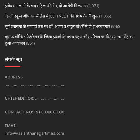
इंजेक्शन लगने के बाद महिला की मौत, दो आरोपी गिरफ्तार
(1,071)
दिल्ली स्कूल ऑफ एक्सीलेंस में JEE व NEET की विशेष तैयारी शुरू
(1,065)
सूर्य उपासना के महापर्व छठ पर डॉ. अजय व राहुल चौधरी ने दी शुभकामनाएं
(948)
यूथ फार्मासिस्ट फेडरेशन के जिला इकाई के शपथ ग्रहण और परिचय पत्र वितरण समारोह का
हुआ आयोजन
(861)
संपर्क सूत्र
ADDRESS
…………………………………………….
CHIEF EDITOR:
………….. …………
CONTACT NO:
+91 00000 00000
EMAIL
info@vasishthanagartimes.com