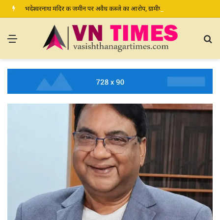
भदेश्वरनाथ मंदिर की जमीन पर अवैध कब्जे का आरोप, ग्रामीण कल डीएम-एसपी से करेंगे शिकायत
Menu
S
fo