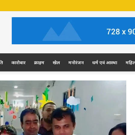
र की जमीन पर अवैध कब्जे का आरोप, ग्रामीण कल डीएम-एसपी से करेंगे शिकायत
ति
कारोबार
क्राइम
खेल
मनोरंजन
धर्म एवं आस्था
महि