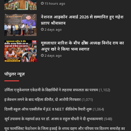
15 hours ago
नेशनल आइकॉन अवार्ड 2026 से सम्मानित हुए महेश
प्रताप श्रीवास्तव
2 days ago
मूसलाधार बारिश के बीच क्षेत्रीय अध्यक्ष विनोद राय का
अनूप खरे ने किया भव्य स्वागत
2 days ago
पॉपुलर न्यूज़
उर्मिला एजुकेशनल एकेडमी के विद्यार्थियों ने लहराया सफलता का परचम
(1,102)
इंजेक्शन लगने के बाद महिला की मौत, दो आरोपी गिरफ्तार
(1,071)
दिल्ली स्कूल ऑफ एक्सीलेंस में JEE व NEET की विशेष तैयारी शुरू
(1,064)
सूर्य उपासना के महापर्व छठ पर डॉ. अजय व राहुल चौधरी ने दी शुभकामनाएं
(948)
यूथ फार्मासिस्ट फेडरेशन के जिला इकाई के शपथ ग्रहण और परिचय पत्र वितरण समारोह का