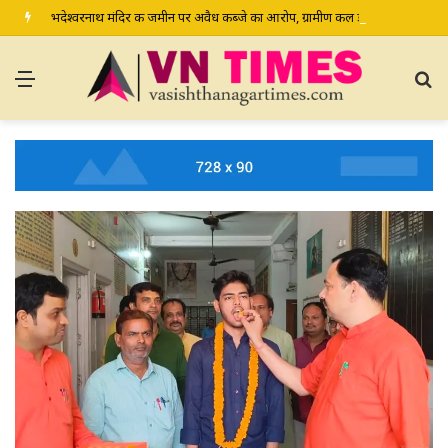
भदेश्वरनाथ मंदिर की जमीन पर अवैध कब्जे का आरोप, ग्रामीण कल डीएम-एसपी से करेंगे शिकायत
Menu
S
fo