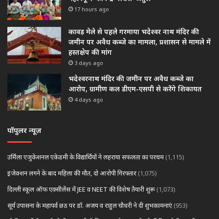
17 hours ago
कावड़ मेले से पहले गरमाया भदेश्वर नाथ मंदिर की
जमीन पर अवैध कब्जे का मामला, प्रशासन से मामले में
हस्तक्षेप की मांग
3 days ago
भदेश्वरनाथ मंदिर की जमीन पर अवैध कब्जे का
आरोप, ग्रामीण कल डीएम-एसपी से करेंगे शिकायत
4 days ago
पॉपुलर न्यूज़
उर्मिला एजुकेशनल एकेडमी के विद्यार्थियों ने लहराया सफलता का परचम
(1,115)
इंजेक्शन लगने के बाद महिला की मौत, दो आरोपी गिरफ्तार
(1,075)
दिल्ली स्कूल ऑफ एक्सीलेंस में JEE व NEET की विशेष तैयारी शुरू
(1,073)
सूर्य उपासना के महापर्व छठ पर डॉ. अजय व राहुल चौधरी ने दी शुभकामनाएं
(953)