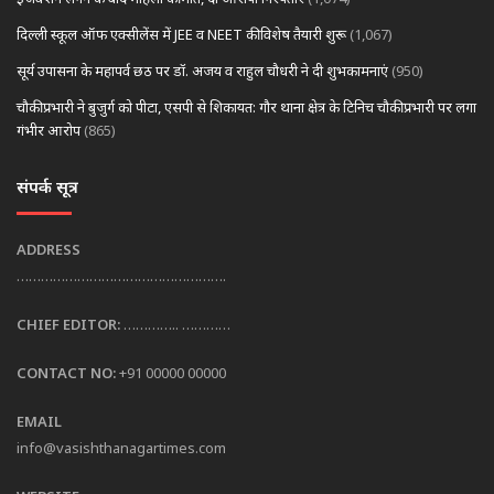
दिल्ली स्कूल ऑफ एक्सीलेंस में JEE व NEET की विशेष तैयारी शुरू
(1,067)
सूर्य उपासना के महापर्व छठ पर डॉ. अजय व राहुल चौधरी ने दी शुभकामनाएं
(950)
चौकी प्रभारी ने बुजुर्ग को पीटा, एसपी से शिकायत: गौर थाना क्षेत्र के टिनिच चौकी प्रभारी पर लगा
गंभीर आरोप
(865)
संपर्क सूत्र
ADDRESS
…………………………………………….
CHIEF EDITOR:
………….. …………
CONTACT NO:
+91 00000 00000
EMAIL
info@vasishthanagartimes.com