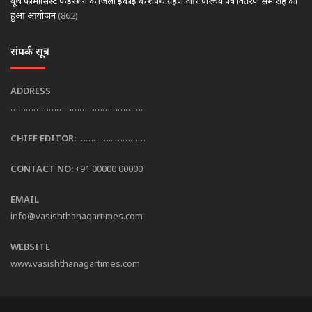
यूथ फार्मासिस्ट फेडरेशन के जिला इकाई के शपथ ग्रहण और परिचय पत्र वितरण समारोह का
हुआ आयोजन
(862)
संपर्क सूत्र
ADDRESS
…………………………………………….
CHIEF EDITOR:
………….. …………
CONTACT NO:
+91 00000 00000
EMAIL
info@vasishthanagartimes.com
WEBSITE
www.vasishthanagartimes.com