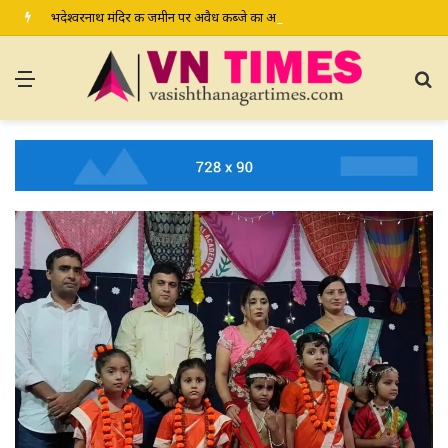
भदेश्वरनाथ मंदिर की जमीन पर अवैध कब्जे का आरोप, ग्रामीण कल डीएम-एसपी से करेंगे शिकायत
Menu
S
fo