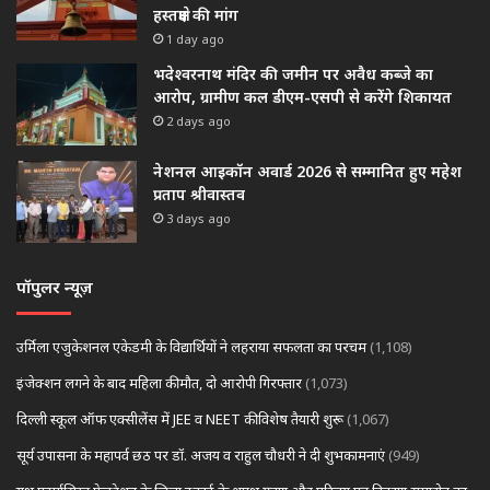
हस्तक्षेप की मांग
1 day ago
भदेश्वरनाथ मंदिर की जमीन पर अवैध कब्जे का
आरोप, ग्रामीण कल डीएम-एसपी से करेंगे शिकायत
2 days ago
नेशनल आइकॉन अवार्ड 2026 से सम्मानित हुए महेश
प्रताप श्रीवास्तव
3 days ago
पॉपुलर न्यूज़
उर्मिला एजुकेशनल एकेडमी के विद्यार्थियों ने लहराया सफलता का परचम
(1,108)
इंजेक्शन लगने के बाद महिला की मौत, दो आरोपी गिरफ्तार
(1,073)
दिल्ली स्कूल ऑफ एक्सीलेंस में JEE व NEET की विशेष तैयारी शुरू
(1,067)
सूर्य उपासना के महापर्व छठ पर डॉ. अजय व राहुल चौधरी ने दी शुभकामनाएं
(949)