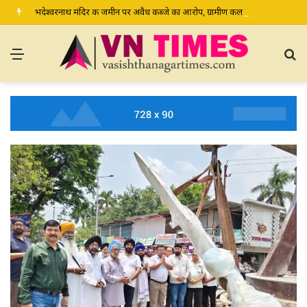
भदेश्वरनाथ मंदिर की जमीन पर अवैध कब्जे का आरोप, ग्रामीण कल डीएम-एसपी से करेंगे शिकायत
Menu
S
fo