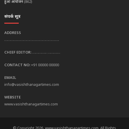
हुआ आयोजन
(862)
संपर्क सूत्र
ADDRESS
…………………………………………….
CHIEF EDITOR:
………….. …………
CONTACT NO:
+91 00000 00000
EMAIL
info@vasishthanagartimes.com
WEBSITE
www.vasishthanagartimes.com
© Copyright 2026, www.vasishthanagartimes.com. All Rights