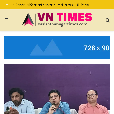
भदेश्वरनाथ मंदिर की जमीन पर अवैध कब्जे का आरोप, ग्रामीण कल डीएम-एसपी से करेंगे शिकायत
Menu
S
fo