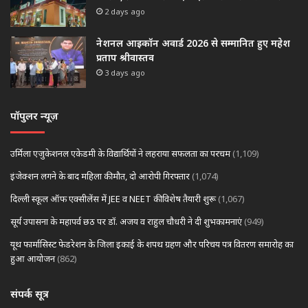
2 days ago
नेशनल आइकॉन अवार्ड 2026 से सम्मानित हुए महेश
प्रताप श्रीवास्तव
3 days ago
पॉपुलर न्यूज़
उर्मिला एजुकेशनल एकेडमी के विद्यार्थियों ने लहराया सफलता का परचम
(1,109)
इंजेक्शन लगने के बाद महिला की मौत, दो आरोपी गिरफ्तार
(1,074)
दिल्ली स्कूल ऑफ एक्सीलेंस में JEE व NEET की विशेष तैयारी शुरू
(1,067)
सूर्य उपासना के महापर्व छठ पर डॉ. अजय व राहुल चौधरी ने दी शुभकामनाएं
(949)
यूथ फार्मासिस्ट फेडरेशन के जिला इकाई के शपथ ग्रहण और परिचय पत्र वितरण समारोह का
हुआ आयोजन
(862)
संपर्क सूत्र