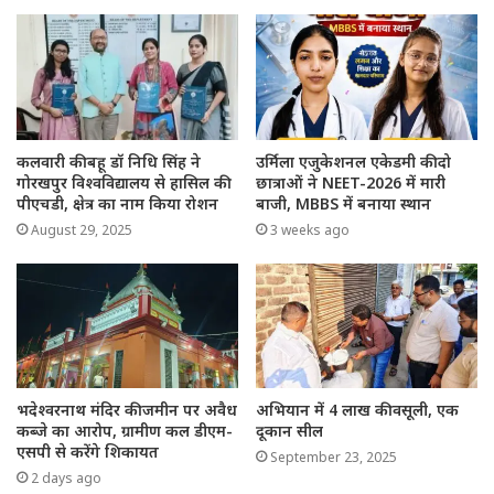
कलवारी की बहू डॉ निधि सिंह ने
उर्मिला एजुकेशनल एकेडमी की दो
गोरखपुर विश्वविद्यालय से हासिल की
छात्राओं ने NEET-2026 में मारी
पीएचडी, क्षेत्र का नाम किया रोशन
बाजी, MBBS में बनाया स्थान
August 29, 2025
3 weeks ago
भदेश्वरनाथ मंदिर की जमीन पर अवैध
अभियान में 4 लाख की वसूली, एक
कब्जे का आरोप, ग्रामीण कल डीएम-
दूकान सील
एसपी से करेंगे शिकायत
September 23, 2025
2 days ago