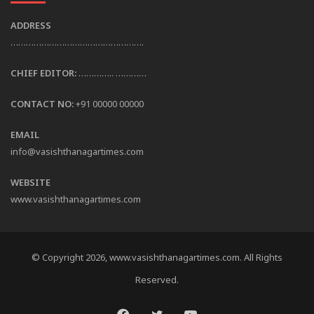
ADDRESS
…………………………………………….
CHIEF EDITOR:
………….. …………
CONTACT NO:
+91 00000 00000
EMAIL
info@vasishthanagartimes.com
WEBSITE
www.vasishthanagartimes.com
© Copyright 2026, www.vasishthanagartimes.com. All Rights
Reserved.
Facebook
Twitter
YouTube