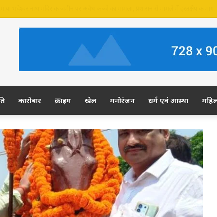
 जमीन पर अवैध कब्जे का आरोप, ग्रामीण कल डीएम-एसपी से करेंगे शिकायत
ति
कारोबार
क्राइम
खेल
मनोरंजन
धर्म एवं आस्था
महि