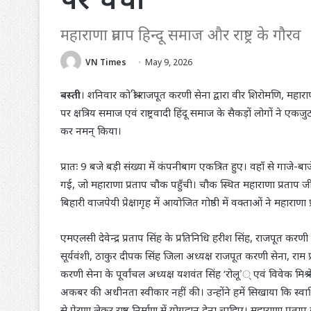
महाराणा प्रताप हिन्दू समाज और राष्ट्र के गौरव
VN Times
May 9, 2026
बस्ती
। शनिवार को श्री राजपूत करणी सेना द्वारा वीर शिरोमणि, म
पर क्षत्रिय समाज एवं राष्ट्रवादी हिंदू समाज के सैकड़ों लोगों ने ए
कर नमन् किया।
प्रातः 9 बजे बड़ी संख्या में कंपनीबाग एकत्रित हुए। वहाँ से गाजे
गई, जो महाराणा प्रताप चौक पहुँची। चौक स्थित महाराणा प्रताप ज
बिहारी वाजपेयी प्रेक्षागृह में आयोजित गोष्ठी में वक्ताओं ने महाराणा
एमएलसी देवेन्द्र प्रताप सिंह के प्रतिनिधि हरीश सिंह, राजपूत करणी स
सूर्यवंशी, ठाकुर दीपक सिंह जिला अध्यक्ष राजपूत करणी सेना, राम प्रताप
करणी सेना के पूर्वांचल अध्यक्ष यशवंत सिंह ‘रोलू’् एवं विवेक मिश
अकबर की अधीनता स्वीकार नहीं की। उन्होंने हमें सिखाया कि स्
से प्रेरणा लेकर राष्ट्र निर्माण में योगदान देना चाहिए। महाराणा प्रताप