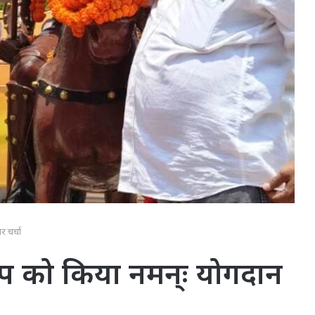
र चर्चा
ताप को किया नमन्ः योगदान