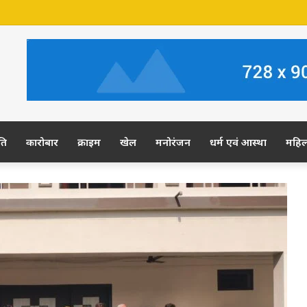
 जमीन पर अवैध कब्जे का आरोप, ग्रामीण कल डीएम-एसपी से करेंगे शिकायत
ति
कारोबार
क्राइम
खेल
मनोरंजन
धर्म एवं आस्था
महि