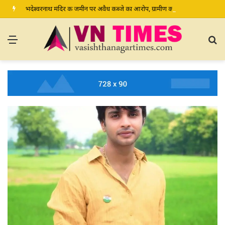
भदेश्वरनाथ मंदिर की जमीन पर अवैध कब्जे का आरोप, ग्रामीण कल डीएम-एसपी से करेंगे शिकायत
Menu
S
fo