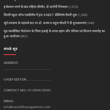
इंजेक्शन लगने के बाद महिला की मौत, दो आरोपी गिरफ्तार
(1,072)
दिल्ली स्कूल ऑफ एक्सीलेंस में JEE व NEET की विशेष तैयारी शुरू
(1,066)
सूर्य उपासना के महापर्व छठ पर डॉ. अजय व राहुल चौधरी ने दी शुभकामनाएं
(949)
यूथ फार्मासिस्ट फेडरेशन के जिला इकाई के शपथ ग्रहण और परिचय पत्र वितरण समारोह का
हुआ आयोजन
(861)
संपर्क सूत्र
ADDRESS
…………………………………………….
CHIEF EDITOR:
………….. …………
CONTACT NO:
+91 00000 00000
EMAIL
info@vasishthanagartimes.com