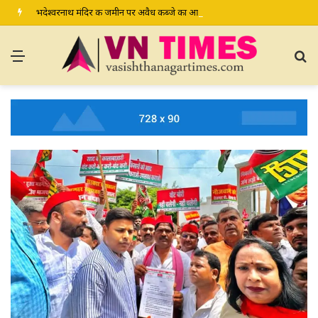
भदेश्वरनाथ मंदिर की जमीन पर अवैध कब्जे का आरोप, ग्रामीण कल डीएम-एसपी से करेंगे शिकायत
Menu
S
fo