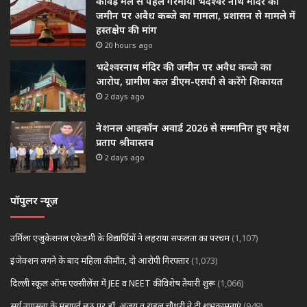
कावड़ मेले से पहले गरमाया भदेश्वर नाथ मंदिर की
जमीन पर अवैध कब्जे का मामला, प्रशासन से मामले में
हस्तक्षेप की मांग
20 hours ago
भदेश्वरनाथ मंदिर की जमीन पर अवैध कब्जे का
आरोप, ग्रामीण कल डीएम-एसपी से करेंगे शिकायत
2 days ago
नेशनल आइकॉन अवार्ड 2026 से सम्मानित हुए महेश
प्रताप श्रीवास्तव
2 days ago
पॉपुलर न्यूज़
उर्मिला एजुकेशनल एकेडमी के विद्यार्थियों ने लहराया सफलता का परचम
(1,107)
इंजेक्शन लगने के बाद महिला की मौत, दो आरोपी गिरफ्तार
(1,073)
दिल्ली स्कूल ऑफ एक्सीलेंस में JEE व NEET की विशेष तैयारी शुरू
(1,066)
सूर्य उपासना के महापर्व छठ पर डॉ. अजय व राहुल चौधरी ने दी शुभकामनाएं
(949)