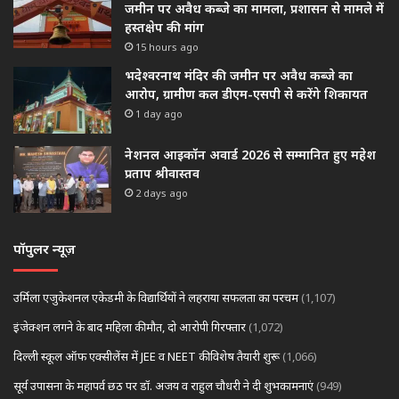
जमीन पर अवैध कब्जे का मामला, प्रशासन से मामले में
हस्तक्षेप की मांग
15 hours ago
भदेश्वरनाथ मंदिर की जमीन पर अवैध कब्जे का
आरोप, ग्रामीण कल डीएम-एसपी से करेंगे शिकायत
1 day ago
नेशनल आइकॉन अवार्ड 2026 से सम्मानित हुए महेश
प्रताप श्रीवास्तव
2 days ago
पॉपुलर न्यूज़
उर्मिला एजुकेशनल एकेडमी के विद्यार्थियों ने लहराया सफलता का परचम
(1,107)
इंजेक्शन लगने के बाद महिला की मौत, दो आरोपी गिरफ्तार
(1,072)
दिल्ली स्कूल ऑफ एक्सीलेंस में JEE व NEET की विशेष तैयारी शुरू
(1,066)
सूर्य उपासना के महापर्व छठ पर डॉ. अजय व राहुल चौधरी ने दी शुभकामनाएं
(949)