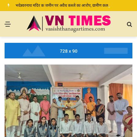
भदेश्वरनाथ मंदिर की जमीन पर अवैध कब्जे का आरोप, ग्रामीण कल डीएम-एसपी से करेंगे शिकायत
Menu
S
fo