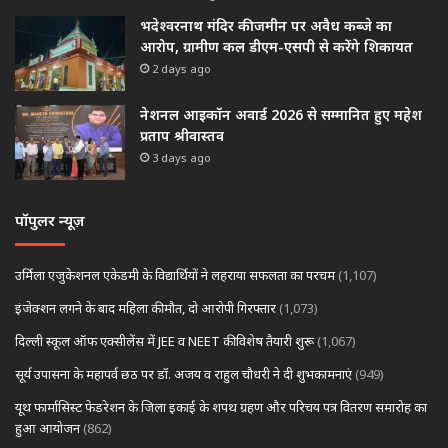
भदेश्वरनाथ मंदिर की जमीन पर अवैध कब्जे का
आरोप, ग्रामीण कल डीएम-एसपी से करेंगे शिकायत
2 days ago
नेशनल आइकॉन अवार्ड 2026 से सम्मानित हुए महेश
प्रताप श्रीवास्तव
3 days ago
पॉपुलर न्यूज़
उर्मिला एजुकेशनल एकेडमी के विद्यार्थियों ने लहराया सफलता का परचम
(1,107)
इंजेक्शन लगने के बाद महिला की मौत, दो आरोपी गिरफ्तार
(1,073)
दिल्ली स्कूल ऑफ एक्सीलेंस में JEE व NEET की विशेष तैयारी शुरू
(1,067)
सूर्य उपासना के महापर्व छठ पर डॉ. अजय व राहुल चौधरी ने दी शुभकामनाएं
(949)
यूथ फार्मासिस्ट फेडरेशन के जिला इकाई के शपथ ग्रहण और परिचय पत्र वितरण समारोह का
हुआ आयोजन
(862)