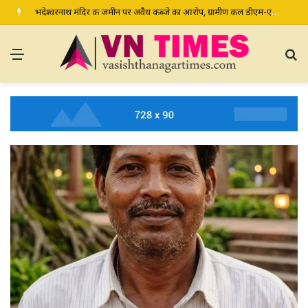
भदेश्वरनाथ मंदिर की जमीन पर अवैध कब्जे का आरोप, ग्रामीण कल डीएम-एसपी से करेंगे शिकायत
Menu
S
fo