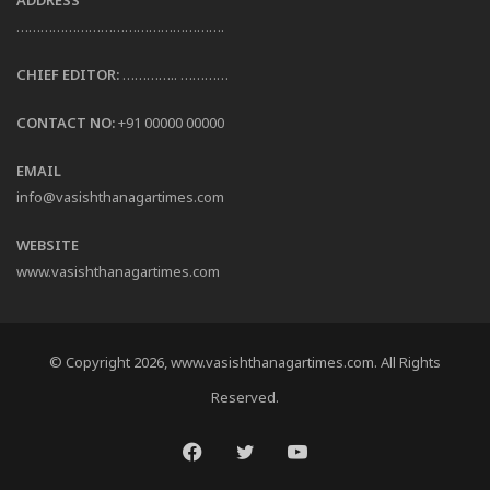
…………………………………………….
CHIEF EDITOR:
………….. …………
CONTACT NO:
+91 00000 00000
EMAIL
info@vasishthanagartimes.com
WEBSITE
www.vasishthanagartimes.com
© Copyright 2026, www.vasishthanagartimes.com. All Rights
Reserved.
Facebook
Twitter
YouTube