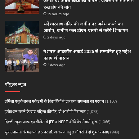
जमीन पर अवैध कब्जे का मामला, प्रशासन से मामले में
हस्तक्षेप की मांग
19 hours ago
भदेश्वरनाथ मंदिर की जमीन पर अवैध कब्जे का
आरोप, ग्रामीण कल डीएम-एसपी से करेंगे शिकायत
2 days ago
नेशनल आइकॉन अवार्ड 2026 से सम्मानित हुए महेश
प्रताप श्रीवास्तव
2 days ago
पॉपुलर न्यूज़
उर्मिला एजुकेशनल एकेडमी के विद्यार्थियों ने लहराया सफलता का परचम
(1,107)
इंजेक्शन लगने के बाद महिला की मौत, दो आरोपी गिरफ्तार
(1,073)
दिल्ली स्कूल ऑफ एक्सीलेंस में JEE व NEET की विशेष तैयारी शुरू
(1,066)
सूर्य उपासना के महापर्व छठ पर डॉ. अजय व राहुल चौधरी ने दी शुभकामनाएं
(949)