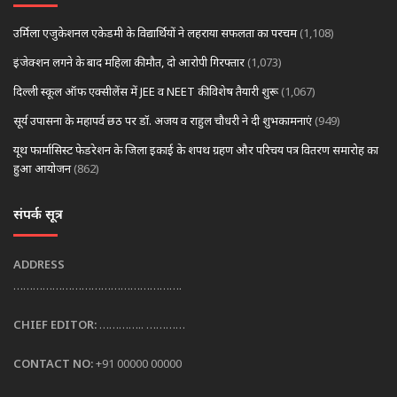
उर्मिला एजुकेशनल एकेडमी के विद्यार्थियों ने लहराया सफलता का परचम
(1,108)
इंजेक्शन लगने के बाद महिला की मौत, दो आरोपी गिरफ्तार
(1,073)
दिल्ली स्कूल ऑफ एक्सीलेंस में JEE व NEET की विशेष तैयारी शुरू
(1,067)
सूर्य उपासना के महापर्व छठ पर डॉ. अजय व राहुल चौधरी ने दी शुभकामनाएं
(949)
यूथ फार्मासिस्ट फेडरेशन के जिला इकाई के शपथ ग्रहण और परिचय पत्र वितरण समारोह का
हुआ आयोजन
(862)
संपर्क सूत्र
ADDRESS
…………………………………………….
CHIEF EDITOR:
………….. …………
CONTACT NO:
+91 00000 00000