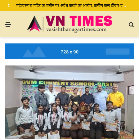
भदेश्वरनाथ मंदिर की जमीन पर अवैध कब्जे का आरोप, ग्रामीण कल डीएम-एसपी से करेंगे शिकायत
Menu
S
fo