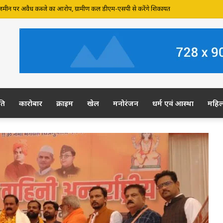
 जमीन पर अवैध कब्जे का आरोप, ग्रामीण कल डीएम-एसपी से करेंगे शिकायत
ति
कारोबार
क्राइम
खेल
मनोरंजन
धर्म एवं आस्था
महि