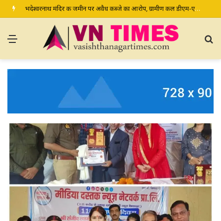
भदेश्वरनाथ मंदिर की जमीन पर अवैध कब्जे का आरोप, ग्रामीण कल डीएम-एसपी से करेंगे शिकायत
Menu
S
fo