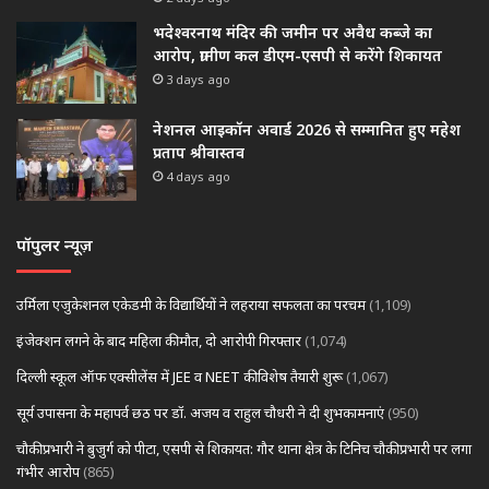
भदेश्वरनाथ मंदिर की जमीन पर अवैध कब्जे का
आरोप, ग्रामीण कल डीएम-एसपी से करेंगे शिकायत
3 days ago
नेशनल आइकॉन अवार्ड 2026 से सम्मानित हुए महेश
प्रताप श्रीवास्तव
4 days ago
पॉपुलर न्यूज़
उर्मिला एजुकेशनल एकेडमी के विद्यार्थियों ने लहराया सफलता का परचम
(1,109)
इंजेक्शन लगने के बाद महिला की मौत, दो आरोपी गिरफ्तार
(1,074)
दिल्ली स्कूल ऑफ एक्सीलेंस में JEE व NEET की विशेष तैयारी शुरू
(1,067)
सूर्य उपासना के महापर्व छठ पर डॉ. अजय व राहुल चौधरी ने दी शुभकामनाएं
(950)
चौकी प्रभारी ने बुजुर्ग को पीटा, एसपी से शिकायत: गौर थाना क्षेत्र के टिनिच चौकी प्रभारी पर लगा
गंभीर आरोप
(865)