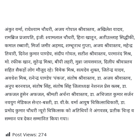
अंकुर वर्मा, राधेश्याम चौधरी, अजय गोपाल श्रीवास्तव, अखिलेश यादव,
रामब्रिज प्रजापति, इंजी. श्यामलाल चौधरी, हिना खातून, अतीउल्लाह सिद्धीकी,
कमाल रब्बानी, मिर्जा जमीर अहमद, शम्भूनाथ गुप्ता, अजय श्रीवास्तव, महेन्द्र
तिवारी, दिनेश कुमार पाण्डेय, संदीप गोयल, सतीश श्रीवास्तव, परमानंद मिश्र,
मो. रफीक खान, सुरेन्द्र मिश्रा, बीपी लहरी, मुन्ना जायसवाल, दिलीप श्रीवास्तव
सहित सैकड़ों लोग मौजूद रहे। विवेक मिश्र, सत्यदेव शुक्ल, जितेन्द्र यादव,
अवधेश मिश्र, रत्नेन्द्र पाण्डेय ‘पंकज’, संतोष श्रीवास्तव, डा. अजय श्रीवास्तव,
अनूप बरनवाल, संतोष सिंह, संतोष सिंह जिलाध्यक्ष नेशनल प्रेस क्लब, डा.
अफजल हुसेन अफजल, श्रीमती अर्चना श्रीवास्तव, डा. अभिजात कुमार सर्जन
नवयुग मेडिकल सेन्टर-बस्ती, डा. वी.के. वर्मा आयुष चिकित्साधिकारी, डा.
प्रमोद कुमार चौधरी न्यूरो चिकित्सक को अतिथियों ने अंगवस्त्र, प्रतीक चिन्ह व
सम्मान पत्र देकर सम्मानित किया गया।
Post Views:
274