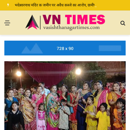
भदेश्वरनाथ मंदिर की जमीन पर अवैध कब्जे का आरोप, ग्रामीण कल डीएम-एसपी से करेंगे शिकायत
Menu
S
fo