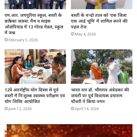
एम.आर. जयपुरिया स्कूल, बस्ती के
बस्ती के चन्दो ताल को ‘एक जिला
छात्रों का जलवा: मैथ व साइंस
एक आर्द्र भूमि’ में शामिल करने की
ओलंपियाड में 13 गोल्ड मेडल, स्कूल
पहल तेज
में जश्न
May 4, 2026
February 5, 2026
12वे अंतर्राष्ट्रीय योग दिवस से पूर्व
भारत रत्न डॉ. भीमराव अंबेडकर की
बस्ती में निःशुल्क स्वास्थ्य परीक्षण एवं
जयंती पर पूर्व विधायक दयाराम
योग शिविर आयोजित
चौधरी ने किया नमन
June 12, 2026
April 14, 2026