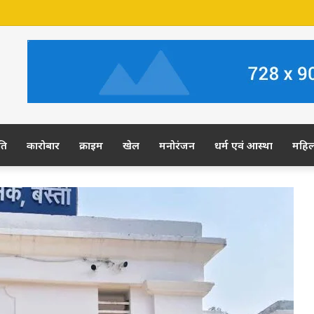
 जमीन पर अवैध कब्जे का आरोप, ग्रामीण कल डीएम-एसपी से करेंगे शिकायत
ति
कारोबार
क्राइम
खेल
मनोरंजन
धर्म एवं आस्था
महि