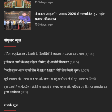
3 days ago
नेशनल आइकॉन अवार्ड 2026 से सम्मानित हुए महेश
प्रताप श्रीवास्तव
3 days ago
पॉपुलर न्यूज़
उर्मिला एजुकेशनल एकेडमी के विद्यार्थियों ने लहराया सफलता का परचम
(1,109)
इंजेक्शन लगने के बाद महिला की मौत, दो आरोपी गिरफ्तार
(1,074)
दिल्ली स्कूल ऑफ एक्सीलेंस में JEE व NEET की विशेष तैयारी शुरू
(1,067)
सूर्य उपासना के महापर्व छठ पर डॉ. अजय व राहुल चौधरी ने दी शुभकामनाएं
(949)
यूथ फार्मासिस्ट फेडरेशन के जिला इकाई के शपथ ग्रहण और परिचय पत्र वितरण समारोह का
हुआ आयोजन
(862)
संपर्क सूत्र