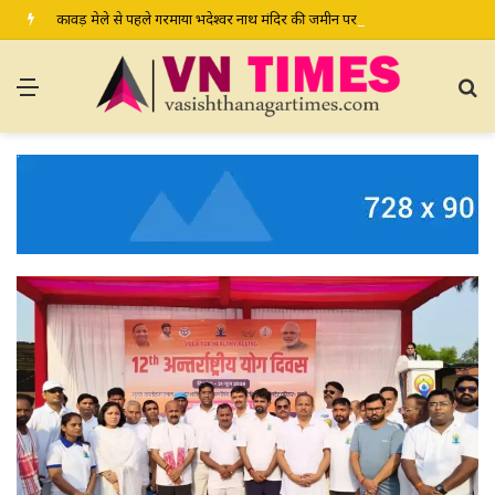
कावड़ मेले से पहले गरमाया भदेश्वर नाथ मंदिर की जमीन पर अवैध कब्जे का मामला, प्रशासन से मामले में हस्तक्षेप की मांग
Menu
S
fo