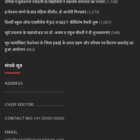
उर्मिला एजुकेशनल एकेडमी के विद्यार्थियों ने लहराया सफलता का परचम
(1,108)
इंजेक्शन लगने के बाद महिला की मौत, दो आरोपी गिरफ्तार
(1,073)
दिल्ली स्कूल ऑफ एक्सीलेंस में JEE व NEET की विशेष तैयारी शुरू
(1,067)
सूर्य उपासना के महापर्व छठ पर डॉ. अजय व राहुल चौधरी ने दी शुभकामनाएं
(949)
यूथ फार्मासिस्ट फेडरेशन के जिला इकाई के शपथ ग्रहण और परिचय पत्र वितरण समारोह का
हुआ आयोजन
(862)
संपर्क सूत्र
ADDRESS
…………………………………………….
CHIEF EDITOR:
………….. …………
CONTACT NO:
+91 00000 00000
EMAIL
info@vasishthanagartimes.com