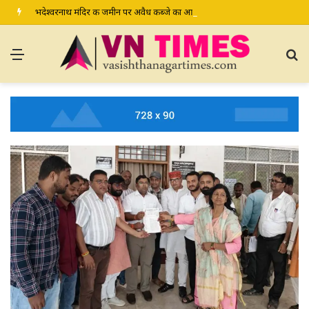
भदेश्वरनाथ मंदिर की जमीन पर अवैध कब्जे का आरोप, ग्रामीण कल डीएम-एसपी से करेंगे शिकायत
Menu
S
fo