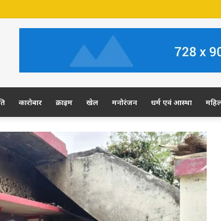
 जमीन पर अवैध कब्जे का आरोप, ग्रामीण कल डीएम-एसपी से करेंगे शिकायत
ति
कारोबार
क्राइम
खेल
मनोरंजन
धर्म एवं आस्था
महि