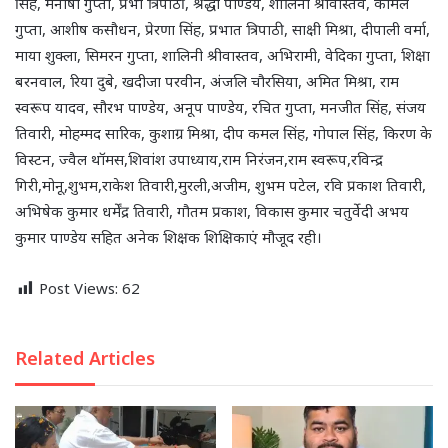
सिंह, मनीषा गुप्ता, प्रभा त्रिपाठी, श्रद्धा पाण्डेय, शालिनी श्रीवास्तव, कोमल
गुप्ता, आशीष कसौधन, प्रेरणा सिंह, प्रभात त्रिपाठी, साक्षी मिश्रा, दीपाली वर्मा,
माया शुक्ला, सिमरन गुप्ता, शालिनी श्रीवास्तव, अभिरामी, वेदिका गुप्ता, शिक्षा
बरनवाल, रिया दुबे, खदीजा परवीन, अंजलि चौरसिया, अमित मिश्रा, राम
स्वरूप यादव, सौरभ पाण्डेय, अनूप पाण्डेय, रचित गुप्ता, मनजीत सिंह, संजय
तिवारी, मोहम्मद सारिक, कुशाग्र मिश्रा, दीप कमल सिंह, गोपाल सिंह, किरण के
विस्टन, ज्वैल थॉमस,शिवांश उपाध्याय,राम निरंजन,राम स्वरूप,रविन्द्र
गिरी,मोनू,शुभम,राकेश तिवारी,मुरली,अजीम, शुभम पटेल, रवि प्रकाश तिवारी,
अभिषेक कुमार धर्मेंद्र तिवारी, गौतम प्रकाश, विकास कुमार चतुर्वेदी अभय
कुमार पाण्डेय सहित अनेक शिक्षक शिक्षिकाएं मौजूद रही।
Post Views:
62
Related Articles