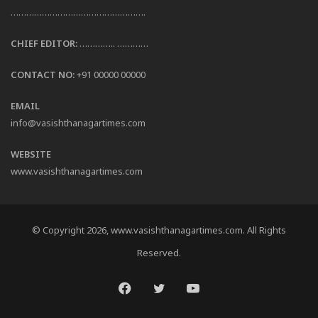
…………………………………………….
CHIEF EDITOR:
………….. …………
CONTACT NO:
+91 00000 00000
EMAIL
info@vasishthanagartimes.com
WEBSITE
www.vasishthanagartimes.com
© Copyright 2026, www.vasishthanagartimes.com. All Rights
Reserved.
Facebook
Twitter
YouTube