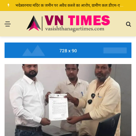
भदेश्वरनाथ मंदिर की जमीन पर अवैध कब्जे का आरोप, ग्रामीण कल डीएम-एसपी से करेंगे शिकायत
Menu
S
fo