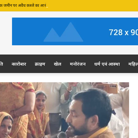
 की जमीन पर अवैध कब्जे का आरोप, ग्रामीण कल डीएम-एसपी से करेंगे शिकायत
ति
कारोबार
क्राइम
खेल
मनोरंजन
धर्म एवं आस्था
महि