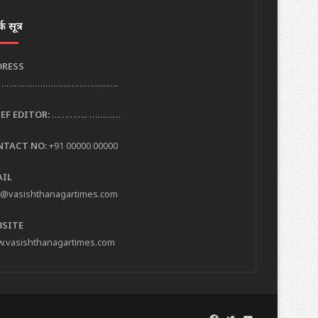
क सूत्र
DRESS
……………………………………….
EF EDITOR:
………….. …………
NTACT NO:
+91 00000 00000
AIL
o@vasishthanagartimes.com
BSITE
.vasishthanagartimes.com