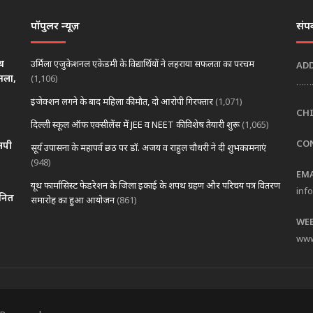
पॉपुलर न्यूज़
संपर्
थ
उर्मिला एजुकेशनल एकेडमी के विद्यार्थियों ने लहराया सफलता का परचम
AD
मला,
(1,106)
……
इंजेक्शन लगने के बाद महिला की मौत, दो आरोपी गिरफ्तार
(1,071)
CHI
दिल्ली स्कूल ऑफ एक्सीलेंस में JEE व NEET की विशेष तैयारी शुरू
(1,065)
CO
सपी
सूर्य उपासना के महापर्व छठ पर डॉ. अजय व राहुल चौधरी ने दी शुभकामनाएं
(948)
EM
यूथ फार्मासिस्ट फेडरेशन के जिला इकाई के शपथ ग्रहण और परिचय पत्र वितरण
inf
ानित
समारोह का हुआ आयोजन
(861)
WE
www