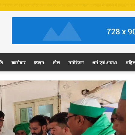
र की जमीन पर अवैध कब्जे का आरोप, ग्रामीण कल डीएम-एसपी से करेंगे शिकायत
ति
कारोबार
क्राइम
खेल
मनोरंजन
धर्म एवं आस्था
महि