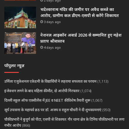
2 days ago
भदेश्वरनाथ मंदिर की जमीन पर अवैध कब्जे का
आरोप, ग्रामीण कल डीएम-एसपी से करेंगे शिकायत
3 days ago
नेशनल आइकॉन अवार्ड 2026 से सम्मानित हुए महेश
प्रताप श्रीवास्तव
4 days ago
पॉपुलर न्यूज़
उर्मिला एजुकेशनल एकेडमी के विद्यार्थियों ने लहराया सफलता का परचम
(1,113)
इंजेक्शन लगने के बाद महिला की मौत, दो आरोपी गिरफ्तार
(1,074)
दिल्ली स्कूल ऑफ एक्सीलेंस में JEE व NEET की विशेष तैयारी शुरू
(1,067)
सूर्य उपासना के महापर्व छठ पर डॉ. अजय व राहुल चौधरी ने दी शुभकामनाएं
(950)
चौकी प्रभारी ने बुजुर्ग को पीटा, एसपी से शिकायत: गौर थाना क्षेत्र के टिनिच चौकी प्रभारी पर लगा
गंभीर आरोप
(866)