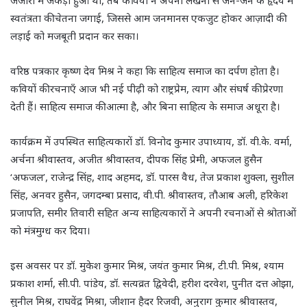
जंजीरों में जकड़ा हुआ था, तब कवियों ने अपनी लेखनी से जन-जन के हृदय में
स्वतंत्रता की चेतना जगाई, जिससे आम जनमानस एकजुट होकर आज़ादी की
लड़ाई को मजबूती प्रदान कर सका।
वरिष्ठ पत्रकार कृष्ण देव मिश्र ने कहा कि साहित्य समाज का दर्पण होता है।
कवियों की रचनाएँ आज भी नई पीढ़ी को राष्ट्रप्रेम, त्याग और संघर्ष की प्रेरणा
देती हैं। साहित्य समाज की आत्मा है, और बिना साहित्य के समाज अधूरा है।
कार्यक्रम में उपस्थित साहित्यकारों डॉ. विनोद कुमार उपाध्याय, डॉ. वी.के. वर्मा,
अर्चना श्रीवास्तव, अजीत श्रीवास्तव, दीपक सिंह प्रेमी, अफजल हुसैन
‘अफजल’, राजेन्द्र सिंह, शाद अहमद, डॉ. पारस वैध, तेज प्रकाश शुक्ला, सुशील
सिंह, अनवर हुसैन, जगदम्बा प्रसाद, वी.पी. श्रीवास्तव, तौआब अली, हरिकेश
प्रजापति, समीर तिवारी सहित अन्य साहित्यकारों ने अपनी रचनाओं से श्रोताओं
को मंत्रमुग्ध कर दिया।
इस अवसर पर डॉ. मुकेश कुमार मिश्र, जयंत कुमार मिश्र, टी.पी. मिश्र, श्याम
प्रकाश शर्मा, सी.पी. पांडेय, डॉ. सत्यव्रत द्विवेदी, हरीश दरवेश, पुनीत दत्त ओझा,
सुनील मिश्र, राघवेंद्र मिश्रा, जीशान हैदर रिजवी, अनुराग कुमार श्रीवास्तव,