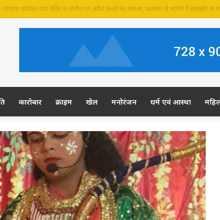
 की जमीन पर अवैध कब्जे का आरोप, ग्रामीण कल डीएम-एसपी से करेंगे शिकायत
ति
कारोबार
क्राइम
खेल
मनोरंजन
धर्म एवं आस्था
महि