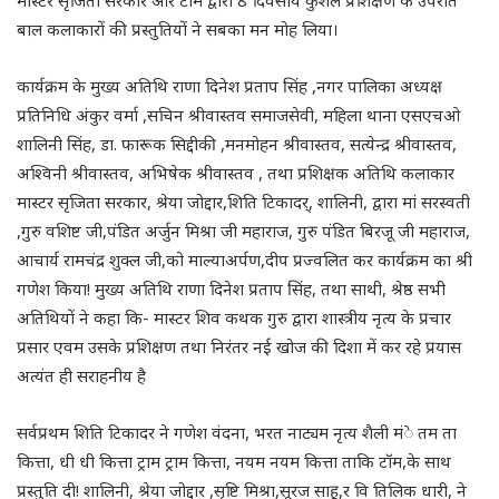
मास्टर सृजिता सरकार और टीम द्वारा 8 दिवसीय कुशल प्रशिक्षण के उपरांत
बाल कलाकारों की प्रस्तुतियों ने सबका मन मोह लिया।
कार्यक्रम के मुख्य अतिथि राणा दिनेश प्रताप सिंह ,नगर पालिका अध्यक्ष
प्रतिनिधि अंकुर वर्मा ,सचिन श्रीवास्तव समाजसेवी, महिला थाना एसएचओ
शालिनी सिंह, डा. फारूक सिद्दीकी ,मनमोहन श्रीवास्तव, सत्येन्द्र श्रीवास्तव,
अश्विनी श्रीवास्तव, अभिषेक श्रीवास्तव , तथा प्रशिक्षक अतिथि कलाकार
मास्टर सृजिता सरकार, श्रेया जोद्दार,शिति टिकादर्, शालिनी, द्वारा मां सरस्वती
,गुरु वशिष्ट जी,पंडित अर्जुन मिश्रा जी महाराज, गुरु पंडित बिरजू जी महाराज,
आचार्य रामचंद्र शुक्ल जी,को माल्याअर्पण,दीप प्रज्वलित कर कार्यक्रम का श्री
गणेश किया! मुख्य अतिथि राणा दिनेश प्रताप सिंह, तथा साथी, श्रेष्ठ सभी
अतिथियों ने कहा कि- मास्टर शिव कथक गुरु द्वारा शास्त्रीय नृत्य के प्रचार
प्रसार एवम उसके प्रशिक्षण तथा निरंतर नई खोज की दिशा में कर रहे प्रयास
अत्यंत ही सराहनीय है
सर्वप्रथम शिति टिकादर ने गणेश वंदना, भरत नाट्यम नृत्य शैली मंे तम ता
कित्ता, धी धी कित्ता ट्राम ट्राम कित्ता, नयम नयम कित्ता ताकि टॉम,के साथ
प्रस्तुति दी! शालिनी, श्रेया जोद्दार ,सृष्टि मिश्रा,सूरज साहू,र वि तिलिक धारी, ने