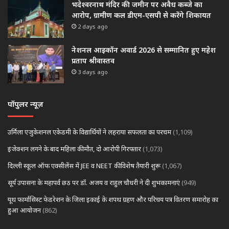
भदेश्वरनाथ मंदिर की जमीन पर अवैध कब्जे का
आरोप, ग्रामीण कल डीएम-एसपी से करेंगे शिकायत
2 days ago
नेशनल आइकॉन अवार्ड 2026 से सम्मानित हुए महेश
प्रताप श्रीवास्तव
3 days ago
पॉपुलर न्यूज़
उर्मिला एजुकेशनल एकेडमी के विद्यार्थियों ने लहराया सफलता का परचम
(1,109)
इंजेक्शन लगने के बाद महिला की मौत, दो आरोपी गिरफ्तार
(1,073)
दिल्ली स्कूल ऑफ एक्सीलेंस में JEE व NEET की विशेष तैयारी शुरू
(1,067)
सूर्य उपासना के महापर्व छठ पर डॉ. अजय व राहुल चौधरी ने दी शुभकामनाएं
(949)
यूथ फार्मासिस्ट फेडरेशन के जिला इकाई के शपथ ग्रहण और परिचय पत्र वितरण समारोह का
हुआ आयोजन
(862)