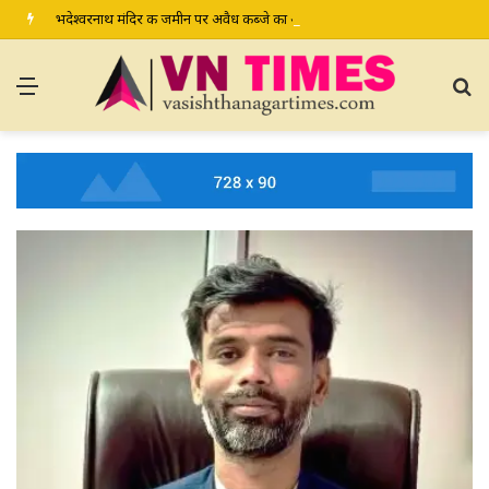
भदेश्वरनाथ मंदिर की जमीन पर अवैध कब्जे का आरोप, ग्रामीण कल डीएम-एसपी से करेंगे शिकायत
Menu
S
fo