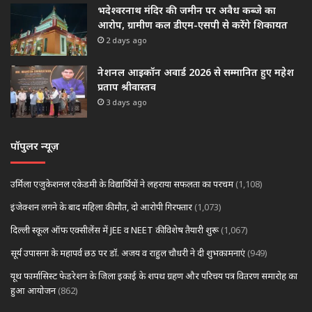
भदेश्वरनाथ मंदिर की जमीन पर अवैध कब्जे का
आरोप, ग्रामीण कल डीएम-एसपी से करेंगे शिकायत
2 days ago
नेशनल आइकॉन अवार्ड 2026 से सम्मानित हुए महेश
प्रताप श्रीवास्तव
3 days ago
पॉपुलर न्यूज़
उर्मिला एजुकेशनल एकेडमी के विद्यार्थियों ने लहराया सफलता का परचम
(1,108)
इंजेक्शन लगने के बाद महिला की मौत, दो आरोपी गिरफ्तार
(1,073)
दिल्ली स्कूल ऑफ एक्सीलेंस में JEE व NEET की विशेष तैयारी शुरू
(1,067)
सूर्य उपासना के महापर्व छठ पर डॉ. अजय व राहुल चौधरी ने दी शुभकामनाएं
(949)
यूथ फार्मासिस्ट फेडरेशन के जिला इकाई के शपथ ग्रहण और परिचय पत्र वितरण समारोह का
हुआ आयोजन
(862)