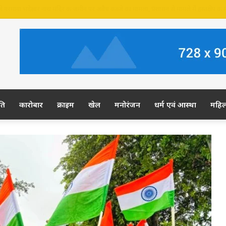
र की जमीन पर अवैध कब्जे का आरोप, ग्रामीण कल डीएम-एसपी से करेंगे शिकायत
ति
कारोबार
क्राइम
खेल
मनोरंजन
धर्म एवं आस्था
महि