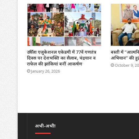
उर्मिला एजुकेशनल एकेडमी में 77वें गणतंत्र
बस्ती में “आत्मन
दिवस पर देशभक्ति का सैलाब, चंद्रयान व
अभियान” की हुई
राफेल की झांकियां बनीं आकर्षण
October 9, 2
January 26, 2026
अभी-अभी!