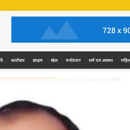
र की जमीन पर अवैध कब्जे का आरोप, ग्रामीण कल डीएम-एसपी से करेंगे शिकायत
ति
कारोबार
क्राइम
खेल
मनोरंजन
धर्म एवं आस्था
महि