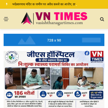
भदेश्वरनाथ मंदिर की जमीन पर अवैध कब्जे का आरोप, ग्रामीण कल डीएम-एसपी से करेंगे शिकायत
Menu
S
fo