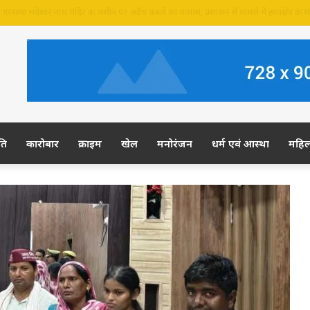
 की जमीन पर अवैध कब्जे का आरोप, ग्रामीण कल डीएम-एसपी से करेंगे शिकायत
ति
कारोबार
क्राइम
खेल
मनोरंजन
धर्म एवं आस्था
महि