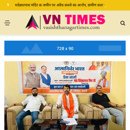
भदेश्वरनाथ मंदिर की जमीन पर अवैध कब्जे का आरोप, ग्रामीण कल डीएम-एसपी से करेंगे शिकायत
Menu
S
fo