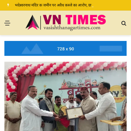
भदेश्वरनाथ मंदिर की जमीन पर अवैध कब्जे का आरोप, ग्रामीण कल डीएम-एसपी से करेंगे शिकायत
Menu
S
fo