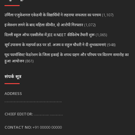
उर्मिला एजुकेशनल एकेडमी के विद्यार्थियों ने लहराया सफलता का परचम
(1,107)
इंजेक्शन लगने के बाद महिला की मौत, दो आरोपी गिरफ्तार
(1,072)
दिल्ली स्कूल ऑफ एक्सीलेंस में JEE व NEET की विशेष तैयारी शुरू
(1,065)
सूर्य उपासना के महापर्व छठ पर डॉ. अजय व राहुल चौधरी ने दी शुभकामनाएं
(948)
यूथ फार्मासिस्ट फेडरेशन के जिला इकाई के शपथ ग्रहण और परिचय पत्र वितरण समारोह का
हुआ आयोजन
(861)
संपर्क सूत्र
ADDRESS
…………………………………………….
CHIEF EDITOR:
………….. …………
CONTACT NO:
+91 00000 00000