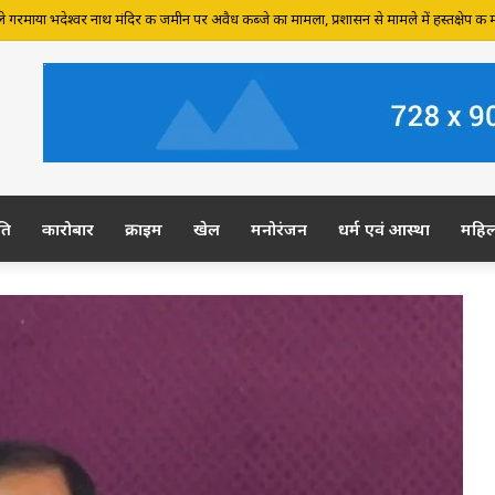
र की जमीन पर अवैध कब्जे का आरोप, ग्रामीण कल डीएम-एसपी से करेंगे शिकायत
ति
कारोबार
क्राइम
खेल
मनोरंजन
धर्म एवं आस्था
महि