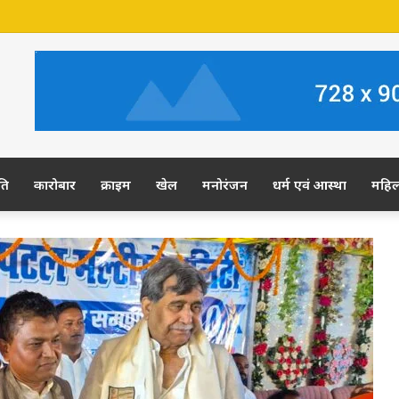
 जमीन पर अवैध कब्जे का आरोप, ग्रामीण कल डीएम-एसपी से करेंगे शिकायत
ति
कारोबार
क्राइम
खेल
मनोरंजन
धर्म एवं आस्था
महि