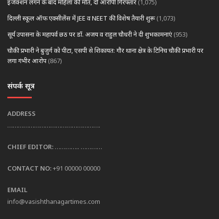
इंजेक्शन लगने के बाद महिला की मौत, दो आरोपी गिरफ्तार
(1,075)
दिल्ली स्कूल ऑफ एक्सीलेंस में JEE व NEET की विशेष तैयारी शुरू
(1,073)
सूर्य उपासना के महापर्व छठ पर डॉ. अजय व राहुल चौधरी ने दी शुभकामनाएं
(953)
चौकी प्रभारी ने बुजुर्ग को पीटा, एसपी से शिकायत: गौर थाना क्षेत्र के टिनिच चौकी प्रभारी पर
लगा गंभीर आरोप
(867)
संपर्क सूत्र
ADDRESS
…………………………………………….
CHIEF EDITOR:
………….. …………
CONTACT NO:
+91 00000 00000
EMAIL
info@vasishthanagartimes.com