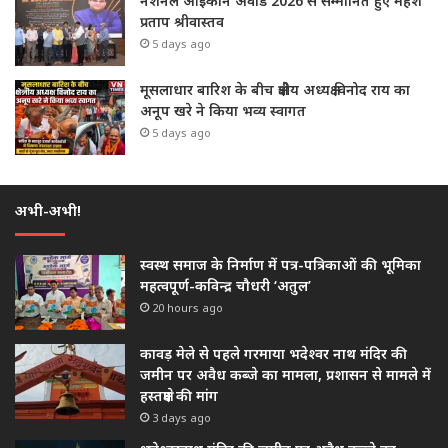
नेशनल आइकॉन अवार्ड 2026 से सम्मानित हुए महेश
प्रताप श्रीवास्तव
5 days ago
मूसलाधार बारिश के बीच क्षेत्रीय अध्यक्ष विनोद राय का
अनूप खरे ने किया भव्य स्वागत
5 days ago
अभी-अभी!
स्वस्थ समाज के निर्माण में पत्र-पत्रिकाओं की भूमिका
महत्वपूर्ण-कविन्द्र चौधरी ‘अतुल’
20 hours ago
कावड़ मेले से पहले गरमाया भदेश्वर नाथ मंदिर की
जमीन पर अवैध कब्जे का मामला, प्रशासन से मामले में
हस्तक्षेप की मांग
3 days ago