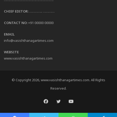
CHIEF EDITOR:
………….. …………
CONTACT NO:
+91 00000 00000
EMAIL
info@vasishthanagartimes.com
WEBSITE
www.vasishthanagartimes.com
© Copyright 2026, www.vasishthanagartimes.com. All Rights
Reserved.
Facebook
Twitter
YouTube