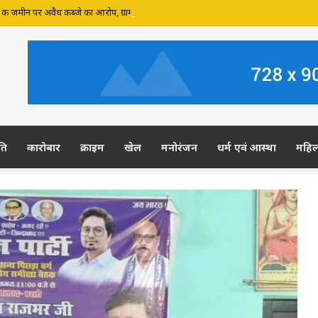
र की जमीन पर अवैध कब्जे का आरोप, ग्रामीण कल डीएम-एसपी से करेंगे शिकायत
ति
कारोबार
क्राइम
खेल
मनोरंजन
धर्म एवं आस्था
महि