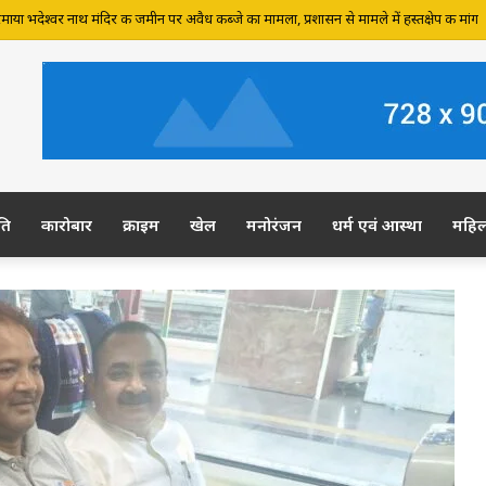
 जमीन पर अवैध कब्जे का आरोप, ग्रामीण कल डीएम-एसपी से करेंगे शिकायत
ति
कारोबार
क्राइम
खेल
मनोरंजन
धर्म एवं आस्था
महि