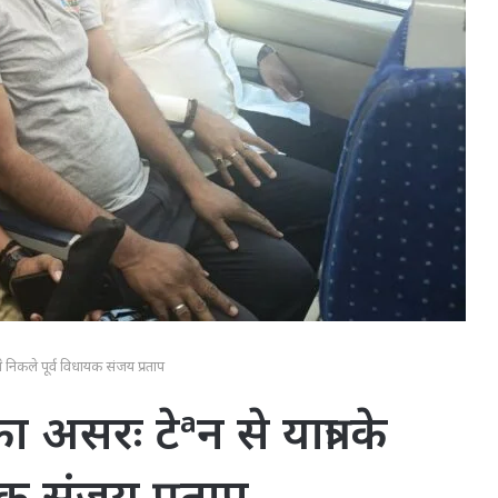
 निकले पूर्व विधायक संजय प्रताप
असरः टेªन से यात्रा के
यक संजय प्रताप