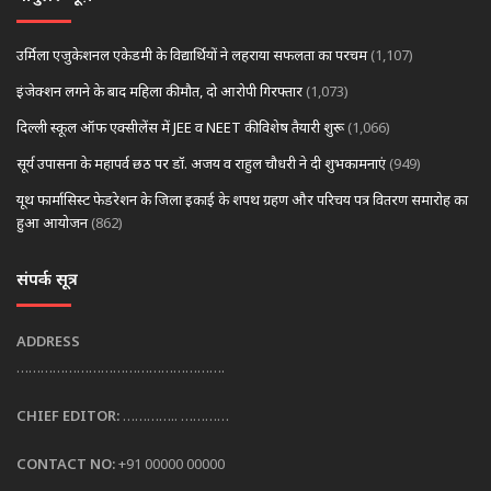
उर्मिला एजुकेशनल एकेडमी के विद्यार्थियों ने लहराया सफलता का परचम
(1,107)
इंजेक्शन लगने के बाद महिला की मौत, दो आरोपी गिरफ्तार
(1,073)
दिल्ली स्कूल ऑफ एक्सीलेंस में JEE व NEET की विशेष तैयारी शुरू
(1,066)
सूर्य उपासना के महापर्व छठ पर डॉ. अजय व राहुल चौधरी ने दी शुभकामनाएं
(949)
यूथ फार्मासिस्ट फेडरेशन के जिला इकाई के शपथ ग्रहण और परिचय पत्र वितरण समारोह का
हुआ आयोजन
(862)
संपर्क सूत्र
ADDRESS
…………………………………………….
CHIEF EDITOR:
………….. …………
CONTACT NO:
+91 00000 00000