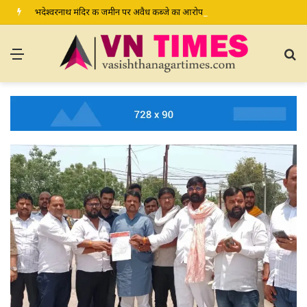
भदेश्वरनाथ मंदिर की जमीन पर अवैध कब्जे का आरोप, ग्रामीण कल डीएम-एसपी से करेंगे शिकायत
Menu
S
fo